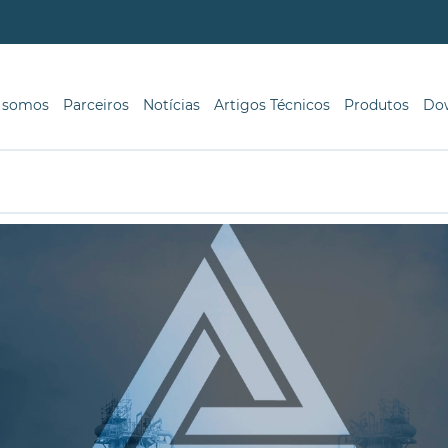
 somos
Parceiros
Notícias
Artigos Técnicos
Produtos
Do