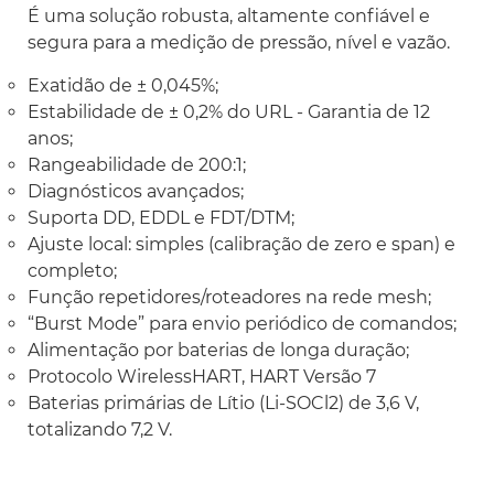
É uma solução robusta, altamente confiável e
segura para a medição de pressão, nível e vazão.
Exatidão de ± 0,045%;
Estabilidade de ± 0,2% do URL - Garantia de 12
anos;
Rangeabilidade de 200:1;
Diagnósticos avançados;
Suporta DD, EDDL e FDT/DTM;
Ajuste local: simples (calibração de zero e span) e
completo;
Função repetidores/roteadores na rede mesh;
“Burst Mode”
para envio periódico de comandos;
Alimentação por baterias de longa duração;
Protocolo
Wireless
HART, HART Versão 7
Baterias primárias de Lítio (Li-SOCl2) de 3,6 V,
totalizando 7,2 V.