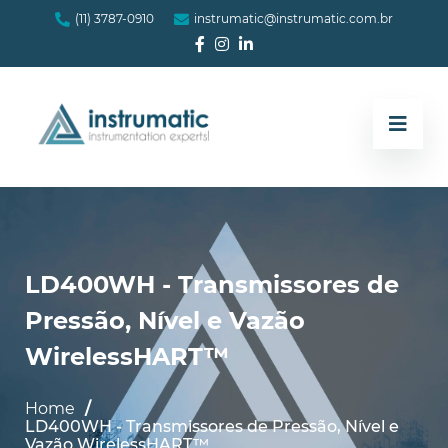
(11) 3787-0910
instrumatic@instrumatic.com.br
LD400WH - Transmissores de
Pressão, Nível e Vazão
WirelessHART™
Home
LD400WH - Transmissores de Pressão, Nível e
Vazão WirelessHART™