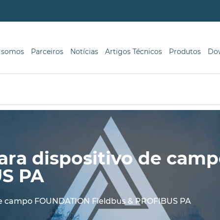
 somos
Parceiros
Notícias
Artigos Técnicos
Produtos
Do
 para dispositivo de c
US PA
vo de campo FOUNDATION Fieldbus & PROFIBUS PA