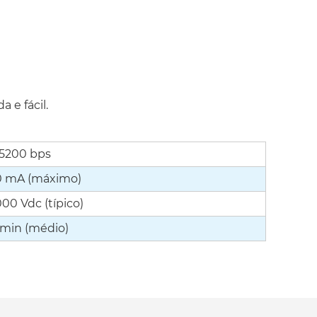
 e fácil.
15200 bps
0 mA (máximo)
000 Vdc (típico)
 min (médio)