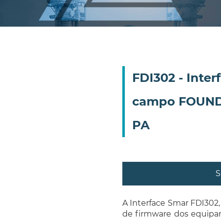
FDI302 - Inter
campo FOUND
PA
S
A Interface Smar FDI302, 
de firmware dos equip