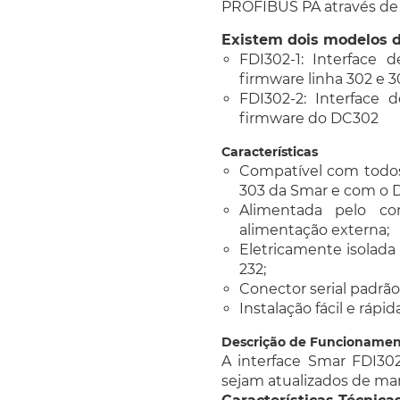
PROFIBUS PA através de
Existem dois modelos d
FDI302-1: Interface 
firmware linha 302 e 3
FDI302-2: Interface 
firmware do DC302
Características
Compatível com todos
303 da Smar e com o 
Alimentada pelo co
alimentação externa;
Eletricamente isolada
232;
Conector serial padrã
Instalação fácil e rápida
Descrição de Funcioname
A interface Smar FDI3
sejam atualizados de mane