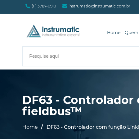
(11) 3787-0910
instrumatic@instrumatic.com.br
Home
Quem
DF63 - Controlado
fieldbus™
Home
DF63 - Controlador com função Lin