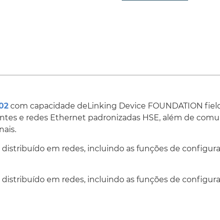
padrão IEC 61131 e at
Capacidade de instanci
Configuração através 
Controle avançado;
Suporte a SNMP, est
Webserver
integrado p
Estrutura modular para
Refrigeração sem venti
Requisitos do Sistema
02
com capacidade de
Linking Device
FOUNDATION fieldb
tes e redes Ethernet padronizadas HSE, além de comun
Rack/terminador;
Módulo fonte para bar
ais.
Fonte de alimentação 
distribuído em redes, incluindo as funções de configura
Condicionador de alim
Clientes FF-HSE;
Equipamentos de cam
distribuído em redes, incluindo as funções de configura
Cabo Ethernet
Incluso no Pedido
Módulo DF63 - Contro