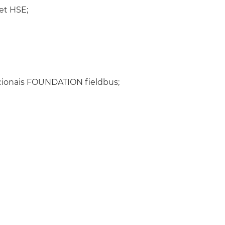
et HSE;
 documentação e ferramentas.
ncionais FOUNDATION fieldbus;
 de Controle de Processos
de Controle e Automação de Processos