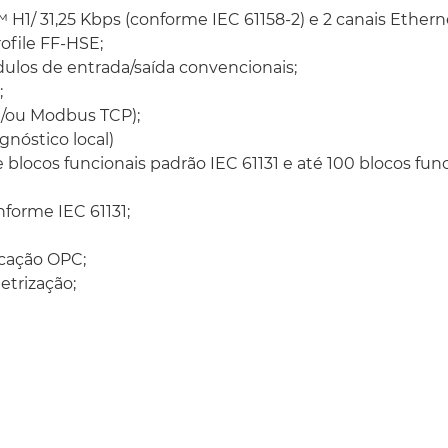
1/ 31,25 Kbps (conforme IEC 61158-2) e 2 canais Ethern
fieldbus
™
.
CD de instalação com
ofile
FF-HSE;
ulos de entrada/saída convencionais;
Código de Pedido
;
ou Modbus TCP);
DF63
nóstico local)
Produtos Relacionados
 blocos funcionais padrão IEC 61131 e até 100 blocos fu
SYSTEM302 - Sistema
forme IEC 61131;
DFI302 - Plataforma 
cação OPC;
etrização;