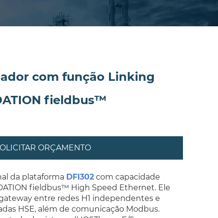
lador com função Linking
ATION fieldbus™
OLICITAR ORÇAMENTO
nal da plataforma
DFI302
com capacidade
TION fieldbus™ High Speed Ethernet. Ele
gateway
entre redes H1 independentes e
zadas HSE, além de comunicação Modbus.