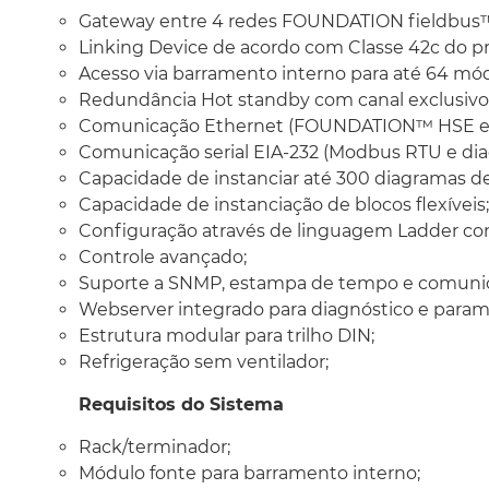
Gateway
entre 4 redes FOUNDATION fieldbus™ H
Linking Device
de acordo com Classe 42c do
pr
Acesso via barramento interno para até 64 mód
Redundância
Hot standby
com canal exclusivo
Comunicação Ethernet (FOUNDATION™ HSE e/
Comunicação serial EIA-232 (Modbus RTU e diag
Capacidade de instanciar até 300 diagramas de
Capacidade de instanciação de blocos flexíveis;
Configuração através de linguagem Ladder con
Controle avançado;
Suporte a SNMP, estampa de tempo e comuni
Webserver
integrado para diagnóstico e param
Estrutura modular para trilho DIN;
Refrigeração sem ventilador;
Requisitos do Sistema
Rack/terminador;
Módulo fonte para barramento interno;