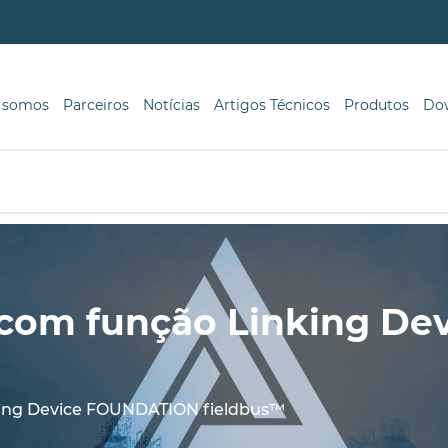
 somos
Parceiros
Notícias
Artigos Técnicos
Produtos
Do
r com função Linking D
king Device FOUNDATION fieldbus™