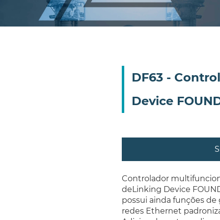
DF63 - Contro
Device FOUND
S
Controlador multifuncio
de
Linking Device
FOUNDA
possui ainda funções de
redes Ethernet padroni