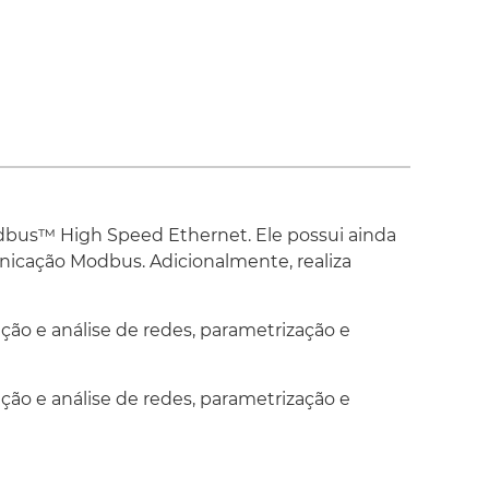
é 100 blocos funcionais FOUNDATION fieldbus;
ação de blocos flexíveis;
de linguagem Ladder conforme IEC 61131;
ampa de tempo e comunicação OPC;
ara diagnóstico e parametrização;
 trilho DIN;
lador;
us™ High Speed Ethernet. Ele possui ainda
icação Modbus. Adicionalmente, realiza
ramento interno;
para redes H1;
ção e análise de redes, parametrização e
entação para redes H1;
po H1.
ção e análise de redes, parametrização e
lador com função
Linking Device
FOUNDATION