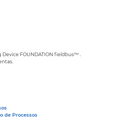
g Device
FOUNDATION fieldbus
™
.
entas.
sos
ão de Processos