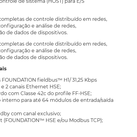
controle de sistema
(HOST)
para E/S
completas de controle distribuído em redes,
configuração e análise de redes,
ão de dados de dispositivos.
completas de controle distribuído em redes,
configuração e análise de redes,
ão de dados de dispositivos.
ais
s FOUNDATION fieldbus™ H1/ 31,25 Kbps
 e 2 canais Ethernet HSE;
rdo com Classe 42c do
profile
FF-HSE;
 interno para até 64 módulos de entrada/saída
ndby
com canal exclusivo;
t (FOUNDATION™ HSE e/ou Modbus TCP);
A-232 (Modbus RTU e diagnóstico local)
iar até 300 diagramas de blocos funcionais