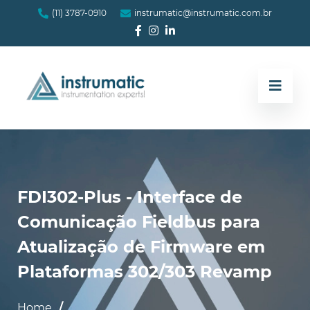
(11) 3787-0910
instrumatic@instrumatic.com.br
FDI302-Plus - Interface de
Comunicação Fieldbus para
Atualização de Firmware em
Plataformas 302/303 Revamp
Home