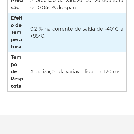
Preci
A precisão da variável convertida será
são
de 0.040% do span.
Efeit
o de
0.2 % na corrente de saída de -40ºC a
Tem
+85ºC.
pera
tura
Tem
po
de
Atualização da variável lida em 120 ms.
Resp
osta