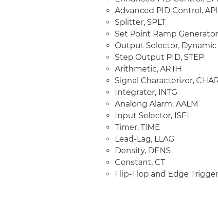
Transducer / Resour
Advanced PID Control, AP
Splitter, SPLT
Resource, RS
Set Point Ramp Generator
Transduce, TRD
Output Selector, Dynamic
Diagnostic Transducer
Step Output PID, STEP
Display Transduce, DS
Arithmetic, ARTH
Estes blocos funcionai
Signal Characterizer, CHA
infinidade de estratégi
Integrator, INTG
exemplos ilustrativos aba
Analong Alarm, AALM
Input Selector, ISEL
Dessa forma, a SM
Timer, TIME
fortalecer todo o m
Lead-Lag, LLAG
automação, proporci
Density, DENS
outras empresas e for
maior agilid
Constant, CT
desenvolvimento de so
Flip-Flop and Edge Trigger
meio da incorpor
tecnologia comprovada
produtos, ao mesmo 
permite maior liberda