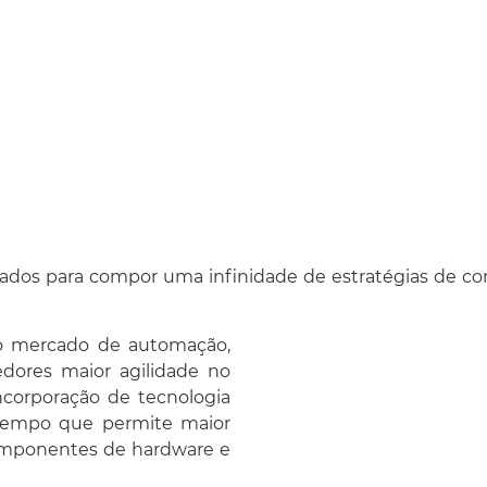
usuários selecion
componentes de ha
software mais adequado
objetivos.
izados para compor uma infinidade de estratégias de co
 o mercado de automação,
dores maior agilidade no
corporação de tecnologia
tempo que permite maior
componentes de hardware e