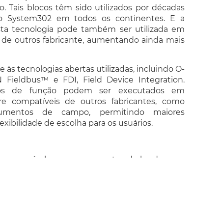
. Tais blocos têm sido utilizados por décadas
 System302 em todos os continentes. E a
sta tecnologia pode também ser utilizada em
s de outros fabricante, aumentando ainda mais
e às tecnologias abertas utilizadas, incluindo O-
Fieldbus™ e FDI, Field Device Integration.
cos de função podem ser executados em
re compatíveis de outros fabricantes, como
trumentos de campo, permitindo maiores
lexibilidade de escolha para os usuários.
rnam possível, que componentes de hardware e
fabricantes possam ser utilizados em conjunto,
 ou subsistema.
 e comunicações utilizadas pelos blocos de