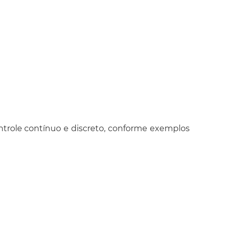
arem os
rdware e
s aos seus
ntrole contínuo e discreto, conforme exemplos