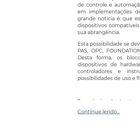
de controle e automação
em implementações do
grande notícia é que e
dispositivos compatívei
sua abrangência.
Esta possibilidade se dev
PAS, OPC, FOUNDATION 
Desta forma, os blo
dispositivos de hardwa
controladores e ins
possibilidades de uso e f
Tecnologias abertas to
software de diferentes 
Continue lendo...
em uma mesma aplicação
As estruturas de dados