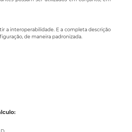
Set Point Ramp Generator, SPG
Output Selector, Dynamic
Limiter,OSDL
Step Output PID, STEP
Arithmetic, ARTH
ir a interoperabilidade. E a completa descrição
Signal Characterizer, CHAR
nfiguração, de maneira padronizada.
Integrator, INTG
Analong Alarm, AALM
Input Selector, ISEL
Timer, TIME
Lead-Lag, LLAG
Density, DENS
Constant, CT
Flip-Flop and Edge Trigger, FFET
lculo:
ut, MAO
tput, MDO
ID