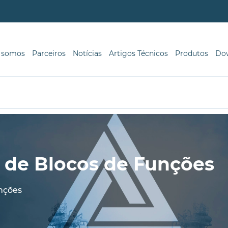
 somos
Parceiros
Notícias
Artigos Técnicos
Produtos
Do
a de Blocos de Funções
unções