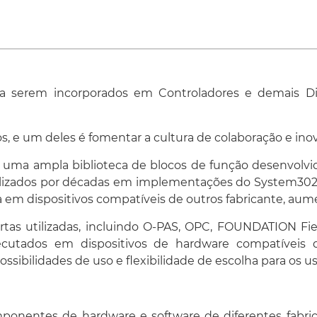
função são padronizad
completa descrição de 
configuração de difere
maneira padronizada.
A relação de blocos de fu
a serem incorporados em Controladores e demais Disp
Blocos de entrada:
s, e um deles é fomentar a cultura de colaboração e ino
Analong input, AI
Discrete Input, DI
 uma ampla biblioteca de blocos de função desenvolvi
Pulse Input, PI
tilizados por décadas em implementações do System302 
Analog Input, MAI
 em dispositivos compatíveis de outros fabricante, au
Multiple Discrete Input
ertas utilizadas, incluindo O-PAS, OPC, FOUNDATION Fie
utados em dispositivos de hardware compatíveis d
ibilidades de uso e flexibilidade de escolha para os us
mponentes de hardware e software de diferentes fabri