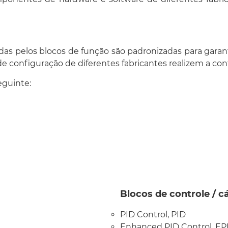
as pelos blocos de função são padronizadas para garant
e configuração de diferentes fabricantes realizem a co
eguinte:
Blocos de saída:
Analog Output, AO
Blocos de controle / cá
Discrete Output, DO
Multiple Analog Outp
PID Control, PID
Multiple Discrete Ou
Enhanced PID Control, EP