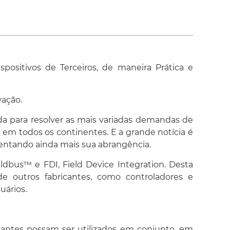
as para garantir a interoperabilidade. E a
recursos permite que diferentes softwares de
ntes fabricantes realizem a configuração, de
nção disponíveis é a seguinte:
ositivos de Terceiros, de maneira Prática e
vação.
da para resolver as mais variadas demandas de
em todos os continentes. E a grande notícia é
mentando ainda mais sua abrangência.
, DI
ldbus™ e FDI, Field Device Integration. Desta
Blocos de controle / cálculo:
e outros fabricantes, como controladores e
PID Control, PID
uários.
Enhanced PID Control, EPID
Advanced PID Control, APID
Splitter, SPLT
cantes possam ser utilizados em conjunto, em