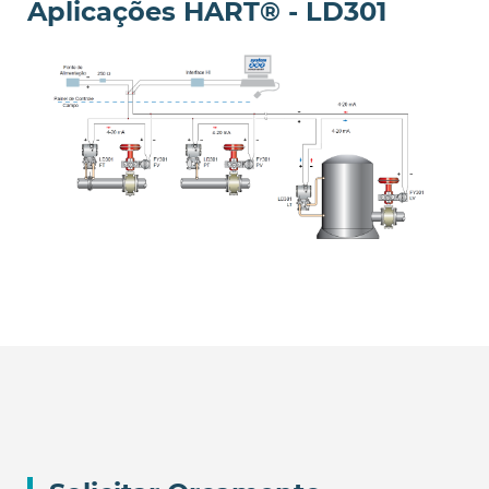
Aplicações HART
®
- LD301