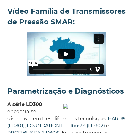
Vídeo Família de Transmissores
de Pressão SMAR:
Parametrização e Diagnósticos
A série LD300
encontra-se
disponível em três diferentes tecnologias:
HART
®
(LD301)
,
FOUNDATION fieldbus™ (LD302)
e
PROFIBUS PA (LD303)
. Estes instrumentos