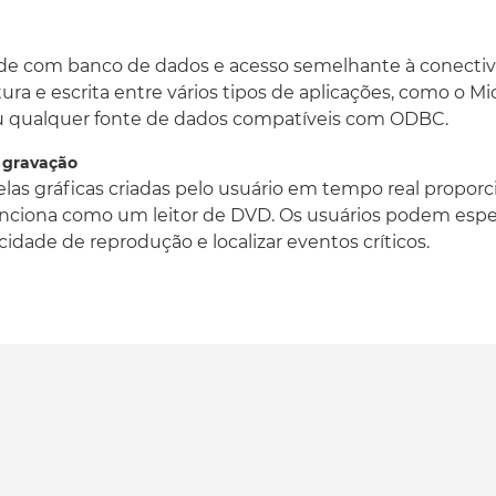
Controle de reprodução vis
A reprodução de dados his
usuário em tempo real 
e com banco de dados e acesso semelhante à conectivi
controle de mídia aparec
ra e escrita entre vários tipos de aplicações, como o Mic
um leitor de DVD. Os usu
 ou qualquer fonte de dados compatíveis com ODBC.
data, retroceder ou ava
velocidade de reprodução 
e gravação
telas gráficas criadas pelo usuário em tempo real prop
unciona como um leitor de DVD. Os usuários podem especi
ade de reprodução e localizar eventos críticos.