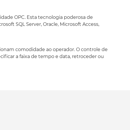
ual e rastreabilidade de gravação
tóricos, dentro das telas gráficas criadas pelo
proporcionam comodidade ao operador. O
dade OPC. Esta tecnologia poderosa de
e no topo da tela do operador e funciona como
rosoft SQL Server, Oracle, Microsoft Access,
ários podem especificar a faixa de tempo e
nçar rapidamente, bem como mudar a
e localizar eventos críticos.
orcionam comodidade ao operador. O controle de
ficar a faixa de tempo e data, retroceder ou