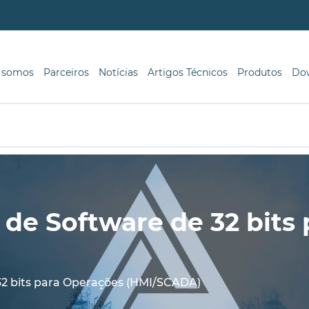
 somos
Parceiros
Notícias
Artigos Técnicos
Produtos
Do
 de Software de 32 bits
 32 bits para Operações (HMI/SCADA)