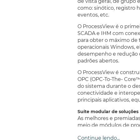
de vista geral, de grupo
como: sinótico, registro 
eventos, etc.
O ProcessView é o prime
SCADA e IHM com conexã
para obter o máximo de 
operacionais Windows, el
desempenho e redução d
padrões abertos.
O ProcessView é constru
OPC (OPC-To-The- Core™)
do sistema durante o de
conectividade e interope
principais aplicativos, e
Suíte modular de soluçõe
As melhores e premiadas
meio de módulos de pro
Uma única ferramenta de d
Continue lendo...