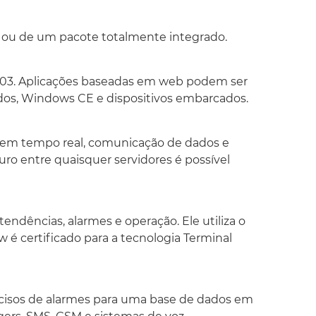
aseado em alarmes e eventos OPC, capaz de
gistros concisos de alarmes para uma base de
el enviar alarmes para aplicações de voz
 ou de um pacote totalmente integrado.
icos, fax, telefones, pagers, SMS, GSM e
003. Aplicações baseadas em web podem ser
e do banco de dados
os, Windows CE e dispositivos embarcados.
ctar-se a praticamente qualquer dispositivo
 devido à poderosa tecnologia OPC-To-The-
P. A tecnologia SNMP possibilita aos
 em tempo real, comunicação de dados e
 gerenciar o desempenho da rede, diagnosticar
ro entre quaisquer servidores é possível
para o planejamento de sua expansão, dentre
e receitas
 tendências, alarmes e operação. Ele utiliza o
s de receitas permite a centralização de
 é certificado para a tecnologia Terminal
subscrição de alarmes, filtros de alarmes,
 disparadores de eventos e registradores. Por
igável, usuários podem criar bibliotecas de
ras funções reutilizáveis.
oncisos de alarmes para uma base de dados em
rewall e integração para equipamentos sem fio