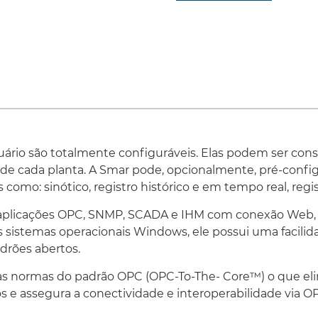
O ProcessView pode ser
2000, XP e Windows Ser
ser executadas em nave
computadores de bolso w
embarcados.
Tecnologia OPC-To-The-C
O aplicativo pode ser u
gerenciamento de dados
redundância para qualqu
ário são totalmente configuráveis. Elas podem ser const
clientes OPC transparent
 cada planta. A Smar pode, opcionalmente, pré-configur
possível graças à nova 
como: sinótico, registro histórico e em tempo real, regis
Visualização baseada em
 aplicações OPC, SNMP, SCADA e IHM com conexão Web, 
O aplicativo possui carac
 sistemas operacionais Windows, ele possui uma facili
– thin clients – para grá
utiliza o padrão do Inter
drões abertos.
instalação em máquinas c
as normas do padrão OPC (OPC-To-The- Core™) o que eli
tecnologia Terminal Serve
e assegura a conectividade e interoperabilidade via OPC
Notificação de alarmes e 