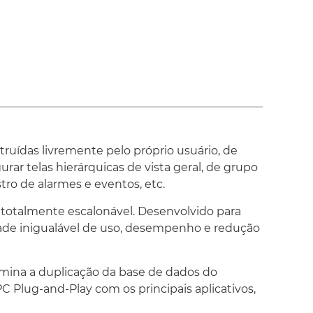
 executado nos sistemas operacionais Windows
ver 2003. Aplicações baseadas em web podem
gadores web e servidores, bem como em
ireless dedicados, Windows CE e dispositivos
ore™
sado com qualquer servidor OPC, acrescentando
 OPC em tempo real, comunicação de dados e
er aplicação OPC. O tunelamento de dados e
ruídas livremente pelo próprio usuário, de
e e seguro entre quaisquer servidores é
ar telas hierárquicas de vista geral, de grupo
tecnologia integrada de tunelamento OPC.
tro de alarmes e eventos, etc.
 web
totalmente escalonável. Desenvolvido para
terísticas de navegação para terminais clientes
dade inigualável de uso, desempenho e redução
ficos de tendências, alarmes e operação. Ele
net Explorer da Microsoft e não requer a
lientes. O ProcessView é certificado para a
mina a duplicação da base de dados do
r da Microsoft.
 Plug-and-Play com os principais aplicativos,
alertas multimídia OPC