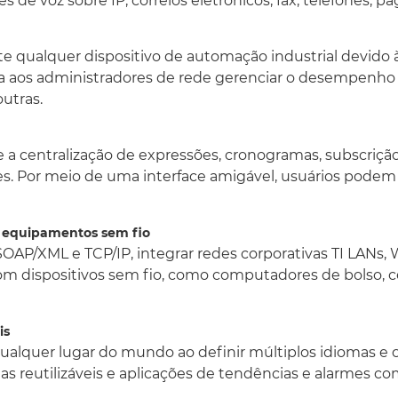
 de voz sobre IP, correios eletrônicos, fax, telefones, p
Devido a suas caracterí
integrar redes corporati
e qualquer dispositivo de automação industrial devido
operação Plug-and-Play. 
sem fio, como computador
a aos administradores de rede gerenciar o desempenho d
operadores, supervisores
utras.
Alteração de idiomas e vari
Usuários podem implant
 centralização de expressões, cronogramas, subscrição d
ao definir múltiplos idi
es. Por meio de uma interface amigável, usuários podem c
para suas estações de oper
aplicações de tendências
um diferencial nesse apli
ra equipamentos sem fio
SOAP/XML e TCP/IP, integrar redes corporativas TI LANs
Tecnologia poderosa de ex
com dispositivos sem fio, como computadores de bolso, ce
Os componentes de soft
e acesso semelhante à c
exploração de dados propo
is
tipos de aplicações, como
alquer lugar do mundo ao definir múltiplos idiomas e 
Access, SAP, Plant Histo
las reutilizáveis e aplicações de tendências e alarmes co
de dados compatíveis 