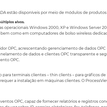
O pacote multimídia é b
fornecer relatórios e re
dados em comum.É possív
ADA estão disponíveis por meio de módulos de produtos
sobre IP, correios eletrôn
ltiplos alvos.
sistemas de voz.
as operacionais Windows 2000, XP e Windows Server 2
OPC, SNMP e conectividad
 bem como em computadores de bolso wireless dedicad
O ProcessView pode cone
de automação industrial
Core™ e à tecnologia SNM
rvidor OPC, acrescentando gerenciamento de dados OPC
administradores de rede
nelamento de dados e clientes OPC transparente e segu
e fornecer informações 
mento OPC.
outras.
Gerenciamento integrado d
 para terminais clientes – thin clients – para gráficos de
O gerenciamento de dado
 requer a instalação em máquinas clientes. O ProcessView
expressões, cronogramas, 
receitas, grupos de tags,
meio de uma interface am
expressões, receitas e out
entos OPC, capaz de fornecer relatórios e registros c
Interface amigável para Fi