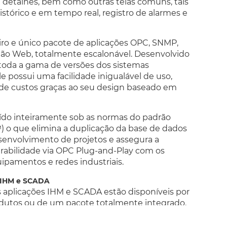
 e detalhes, bem como outras telas comuns, tais
histórico e em tempo real, registro de alarmes e
iro e único pacote de aplicações OPC, SNMP,
o Web, totalmente escalonável. Desenvolvido
toda a gama de versões dos sistemas
e possui uma facilidade inigualável de uso,
e custos graças ao seu design baseado em
ído inteiramente sob as normas do padrão
 o que elimina a duplicação da base de dados
senvolvimento de projetos e assegura a
rabilidade via OPC Plug-and-Play com os
quipamentos e redes industriais.
s IHM e SCADA
 aplicações IHM e SCADA estão disponíveis por
dutos ou de um pacote totalmente integrado.
esenvolvimento para múltiplos alvos.