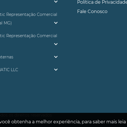
Política de Privacidad
Fale Conosco
tic Representação Comercial
ial MG)
tic Representação Comercial
nternas
ATIC LLC
dos os direitos reservados
 você obtenha a melhor experiência, para saber mais lei