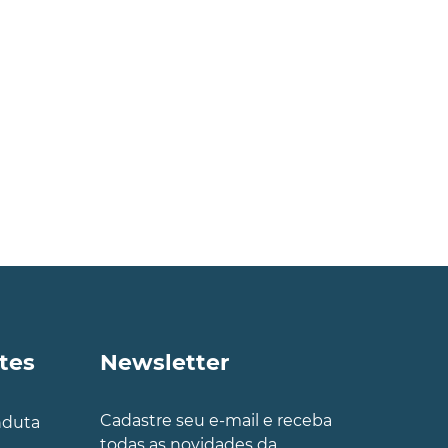
tes
Newsletter
Cadastre seu e-mail e receba
nduta
todas as novidades da