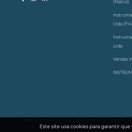
(Matriz)
Instruma
Ltda (Fil
Instruma
Ltda
Vendas I
INSTRUM
Copyright © Instrumatic - Instrumentation Experts. To
Este site usa cookies para garantir que