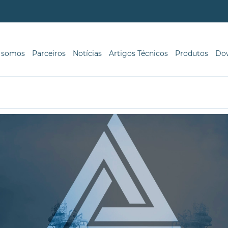
 somos
Parceiros
Notícias
Artigos Técnicos
Produtos
Do