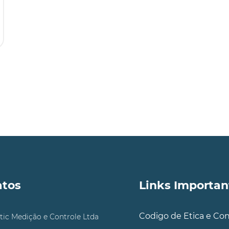
atos
Links Importan
Codigo de Etica e Co
tic Medição e Controle Ltda