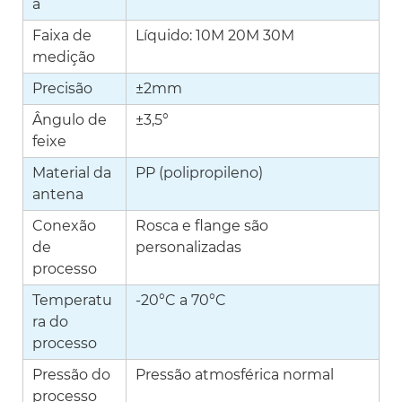
a
Faixa de
Líquido: 10M 20M 30M
medição
Precisão
±2mm
Ângulo de
±3,5°
feixe
Material da
PP (polipropileno)
antena
Conexão
Rosca e flange são
de
personalizadas
processo
Temperatu
-20°C a 70°C
ra do
processo
Pressão do
Pressão atmosférica normal
processo