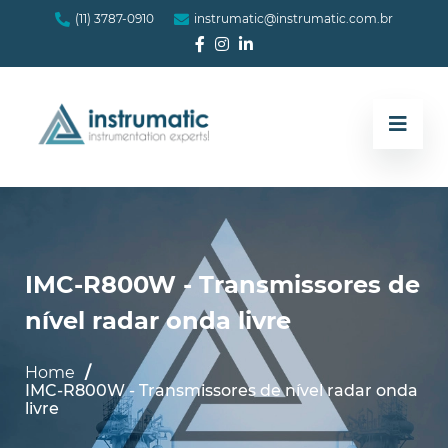
(11) 3787-0910
instrumatic@instrumatic.com.br
IMC-R800W - Transmissores de
nível radar onda livre
Home
IMC-R800W - Transmissores de nível radar onda
livre