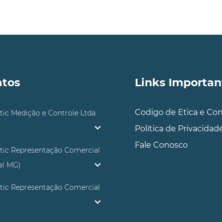
atos
Links Importan
Codigo de Etica e Co
tic Medição e Controle Ltda
Política de Privacidad
Fale Conosco
tic Representação Comercial
ial MG)
tic Representação Comercial