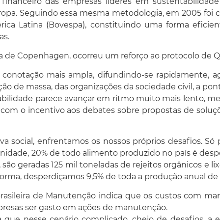
inanceiro das empresas líderes em sustentabilidade a
opa. Seguindo essa mesma metodologia, em 2005 foi cr
mérica Latina (Bovespa), constituindo uma forma efici
as.
 de Copenhagen, ocorreu um reforço ao protocolo de Qu
 conotação mais ampla, difundindo-se rapidamente, ag
o de massa, das organizações da sociedade civil, a po
abilidade parece avançar em ritmo muito mais lento, m
 com o incentivo aos debates sobre propostas de soluçõ
va social, enfrentamos os nossos próprios desafios. S
nidade, 20% de todo alimento produzido no país é desperd
 são geradas 125 mil toneladas de rejeitos orgânicos e lix
orma, desperdiçamos 9,5% de toda a produção anual de 
Brasileira de Manutenção indica que os custos com ma
presas ser gasto em ações de manutenção.
a que nesse cenário complicado, cheio de desafios, a