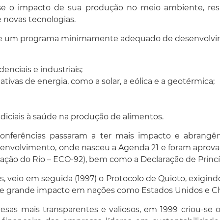
casse o impacto de sua produção no meio ambiente, re
 novas tecnologias.
de um programa minimamente adequado de desenvolvim
enciais e industriais;
ivas de energia, como a solar, a eólica e a geotérmica;
iciais à saúde na produção de alimentos.
conferências passaram a ter mais impacto e abrangê
nvolvimento, onde nasceu a Agenda 21 e foram aprovad
ação do Rio – ECO-92), bem como a Declaração de Princíp
 veio em seguida (1997) o Protocolo de Quioto, exigin
teve grande impacto em nações como Estados Unidos e Ch
sas mais transparentes e valiosos, em 1999 criou-se o