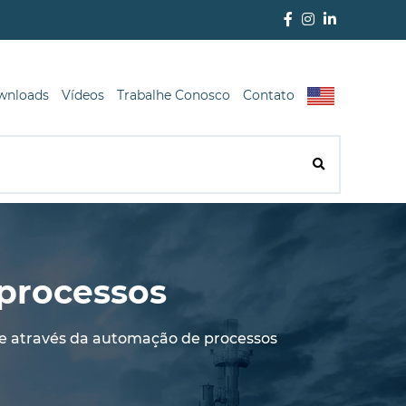
wnloads
Vídeos
Trabalhe Conosco
Contato
 processos
de através da automação de processos