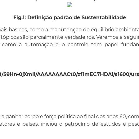
Fig.1: Definição padrão de Sustentabilidade
s mais básicos, como a manutenção do equilíbrio ambient
os tópicos são parcialmente verdadeiros. Veremos a seg
 e como a automação e o controle tem papel fund
Fy8/S9Hn-0jXmII/AAAAAAAACt0/zf1mEC7HDAI/s1600/urs
 ganhar corpo e força política ao final dos anos 60, co
tores e países, iniciou o patrocínio de estudos e pe