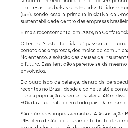
sendo o primeiro indicador do desempenho f
empresas das bolsas dos Estados Unidos e Eur
(ISE), sendo essa a primeira iniciativa da A
sustentabilidade dentro das empresas brasileir
E mais recentemente, em 2009, na Conferência
O termo "sustentabilidade" passou a ter uma
correto das empresas, dos meios de comunicaçã
No entanto, a solução das causas da insustent
o futuro. Essa lentidão aparente se dá mesmo
envolvidos.
Do outro lado da balança, dentro da perspecti
recentes no Brasil, desde a colheita até a comu
toda a população carente brasileira. Além disso,
50% da água tratada em todo país. Da mesma f
São números impressionantes. A Associação 
PIB, além de 4% do faturamento bruto das em
Esses dados são mais do que suficientes par