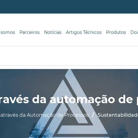
 somos
Parceiros
Notícias
Artigos Técnicos
Produtos
Do
través da automação de
 através da Automação de Processos
Sustentabilida