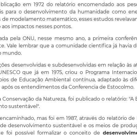
a publicação em 1972 do relatório encomendado aos pe
ais para o desenvolvimento da humanidade como ener
s de modelamento matemático, esses estudos revelavam 
 aos impactos nesses pontos.
ada pela ONU, nesse mesmo ano, a primeira conferênci
Vale lembrar que a comunidade científica já havia d
 o mundo.
es desenvolvidas e subdesenvolvidas em relação às ati
NESCO que já em 1975, criou o Programa Internacio
pios de Educação Ambiental contínua, adaptado às dife
ica após os entendimentos da Conferencia de Estocolmo.
 Conservação da Natureza, foi publicado o relatório: "A 
to sustentável".
encaminhado, mas foi em 1987, através do relatório d
de desenvolvimento sustentável e os meios de produç
 foi possível formalizar o conceito de
desenvolvim