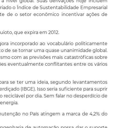
 nível global. Suas derivações hoje incluem
iado o Índice de Sustentabilidade Empresarial
ente de o setor econômico incentivar ações de
ioto, que expira em 2012.
ora incorporado ao vocabulário politicamente
nto de se tornar uma quase unanimidade global.
esmo com as previsões mais catastróficas sobre
es eventualmente conflitantes entre os vários
ó para se ter uma ideia, segundo levantamentos
içado (IBGE). Isso seria suficiente para suprir
o reciclável por dia. Sem falar no desperdício de
energia.
nutenção no País atingem a marca de 4,2% do
 engenharia de automação possa dar o suporte