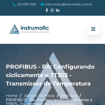
(11) 3787-0910
instrumatic@instrumatic.com.br
PROFIBUS - PA: Configurando
ciclicamente o TT303 -
Transmissor de Temperatura
Home
Artigos Técnicos
Profibus
PROFIBUS - PA: Configurando ciclicamente o
TT303 - Transmissor de Temperatura