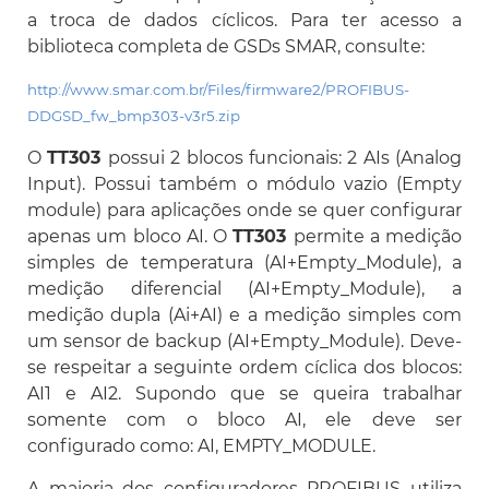
a troca de dados cíclicos. Para ter acesso a
biblioteca completa de GSDs SMAR, consulte:
http://www.smar.com.br/Files/firmware2/PROFIBUS-
DDGSD_fw_bmp303-v3r5.zip
O
TT303
possui 2 blocos funcionais: 2 AIs (Analog
Input). Possui também o módulo vazio (Empty
module) para aplicações onde se quer configurar
apenas um bloco AI. O
TT303
permite a medição
simples de temperatura (AI+Empty_Module), a
medição diferencial (AI+Empty_Module), a
medição dupla (Ai+AI) e a medição simples com
um sensor de backup (AI+Empty_Module). Deve-
se respeitar a seguinte ordem cíclica dos blocos:
AI1 e AI2. Supondo que se queira trabalhar
somente com o bloco AI, ele deve ser
configurado como: AI, EMPTY_MODULE.
A maioria dos configuradores PROFIBUS utiliza