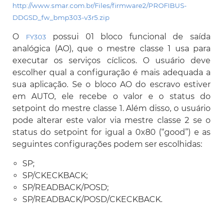
http://www.smar.com.br/Files/firmware2/PROFIBUS-
DDGSD_fw_bmp303-v3r5.zip
O
possui 01 bloco funcional de saída
FY303
analógica (AO), que o mestre classe 1 usa para
executar os serviços cíclicos. O usuário deve
escolher qual a configuração é mais adequada a
sua aplicação. Se o bloco AO do escravo estiver
em AUTO, ele recebe o valor e o status do
setpoint do mestre classe 1. Além disso, o usuário
pode alterar este valor via mestre classe 2 se o
status do setpoint for igual a 0x80 (“good”) e as
seguintes configurações podem ser escolhidas:
SP;
SP/CKECKBACK;
SP/READBACK/POSD;
SP/READBACK/POSD/CKECKBACK.