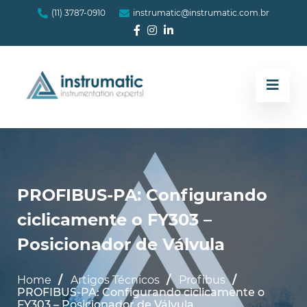
(11) 3787-0910
instrumatic@instrumatic.com.br
PROFIBUS-PA: Configurando
ciclicamente o FY303 –
Posicionador de Válvula
Home
Artigos Técnicos
Profibus
PROFIBUS-PA: Configurando ciclicamente o
FY303 – Posicionador de Válvula