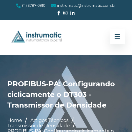
(11) 3787-0910
instrumatic@instrumatic.com.br
PROFIBUS-PA: Configurando
ciclicamente o DT303 -
Transmissor de Densidade
Home
Artigos Técnicos
Transmissor de Densidade
PROFIBUS-PA: Configurando ciclicamente o