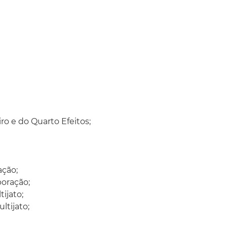
ro e do Quarto Efeitos;
ação;
oração;
ijato;
tijato;