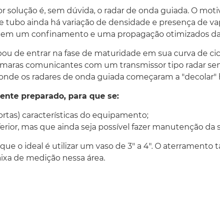
olução é, sem dúvida, o radar de onda guiada. O motivo
e tubo ainda há variação de densidade e presença de va
tem um confinamento e uma propagação otimizados das
 de entrar na fase de maturidade em sua curva de cicl
âmaras comunicantes com um transmissor tipo radar sem 
, onde os radares de onda guiada começaram a "decolar
ente preparado, para que se:
rtas) características do equipamento;
ior, mas que ainda seja possível fazer manutenção da sond
u que o ideal é utilizar um vaso de 3" a 4". O aterrament
aixa de medição nessa área.