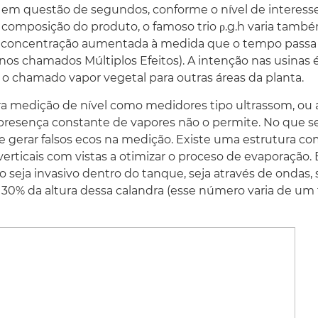
em questão de segundos, conforme o nível de interesse 
omposição do produto, o famoso trio ρ.g.h varia també
 concentração aumentada à medida que o tempo passa e
os chamados Múltiplos Efeitos). A intenção nas usinas 
 o chamado vapor vegetal para outras áreas da planta.
 medição de nível como medidores tipo ultrassom, ou at
 presença constante de vapores não o permite. No que se
de gerar falsos ecos na medição. Existe uma estrutura
verticais com vistas a otimizar o proceso de evaporação.
seja invasivo dentro do tanque, seja através de ondas,
0% da altura dessa calandra (esse número varia de um f