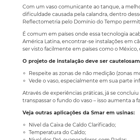
Com um vaso comunicante ao tanque, a melhor s
dificuldade causada pela calandra, dentro dess
Reflectometria pelo Domínio do Tempo permi
É comum em países onde essa tecnologia acabou
América Latina, encontrar-se instalações em c
ser visto facilmente em países como o México
O projeto de instalação deve ser cautelosam
Respeite as zonas de não medição (zonas mo
Vede o vaso, especialmente em sua parte infer
Através de experiências práticas, já se conclui
transpassar o fundo do vaso – isso aumenta a f
Veja outras aplicações da Smar em usinas:
Nível da Caixa de Caldo Clarificado;
Temperatura do Caldo;
Nivel dos Pré-evaporadores com Radar;