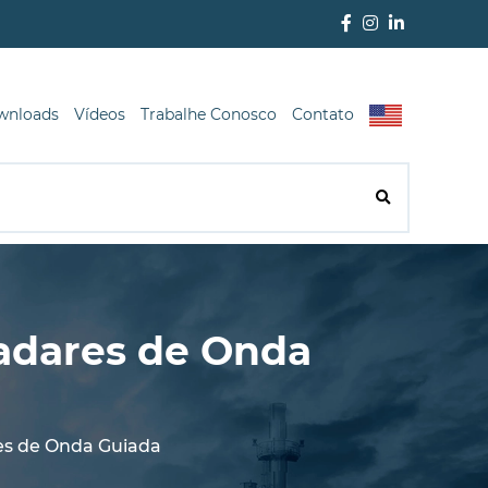
wnloads
Vídeos
Trabalhe Conosco
Contato
adares de Onda
es de Onda Guiada