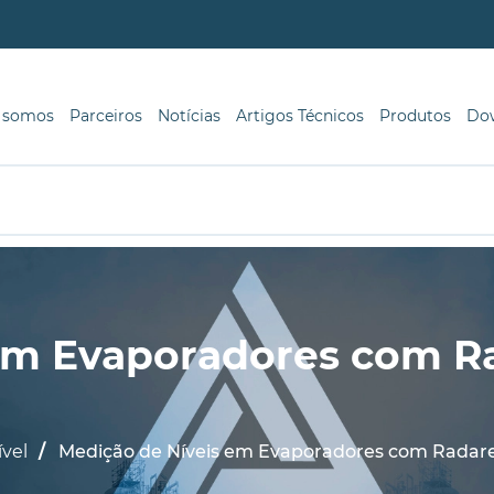
 somos
Parceiros
Notícias
Artigos Técnicos
Produtos
Do
 em Evaporadores com R
ível
Medição de Níveis em Evaporadores com Radar