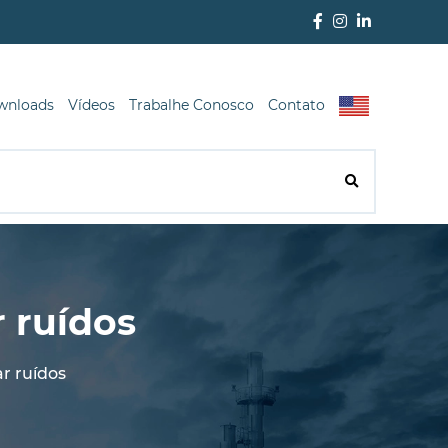
wnloads
Vídeos
Trabalhe Conosco
Contato
 ruídos
r ruídos