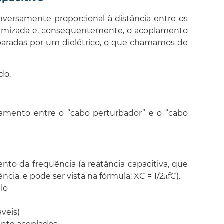
inversamente proporcional à distância entre os
minimizada e, consequentemente, o acoplamento
 separadas por um dielétrico, o que chamamos de
do.
lamento entre o “cabo perturbador” e o “cabo
to da freqüência (a reatância capacitiva, que
a, e pode ser vista na fórmula: XC = 1/2πfC).
lo
veis)