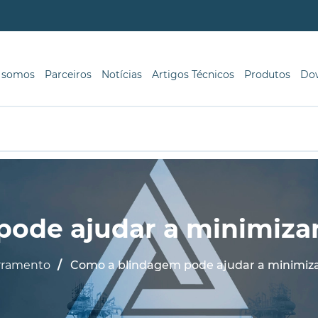
 somos
Parceiros
Notícias
Artigos Técnicos
Produtos
Do
ode ajudar a minimizar
rramento
Como a blindagem pode ajudar a minimiza