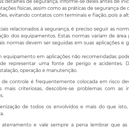
 detalhes de segurança. Informe-se deles antes de inici
ações físicas, assim como as práticas de segurança de c
es, evitando contatos com terminais e fiação, pois a a
ais relacionados à segurança, é preciso seguir as norma
ração dos equipamentos. Estas normas variam de área p
ais normas devem ser seguidas em suas aplicações e g
m equipamento em aplicações não recomendadas pode
e representar uma fonte de perigo e acidentes. De
instalação, operação e manutenção.
a de controle é frequentemente colocada em risco de
es mais criteriosas, descobre-se problemas com as i
s.
ienização de todos os envolvidos e mais do que isto
a.
re aterramento e vale sempre a pena lembrar que as 