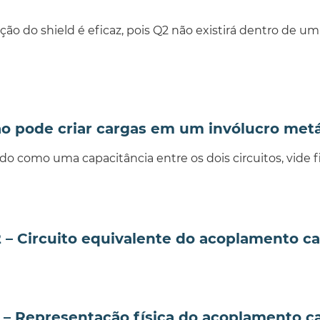
ção do shield é eficaz, pois Q2 não existirá dentro de um
não pode criar cargas em um invólucro metá
omo uma capacitância entre os dois circuitos, vide figu
2 – Circuito equivalente do acoplamento ca
 – Representação física do acoplamento c