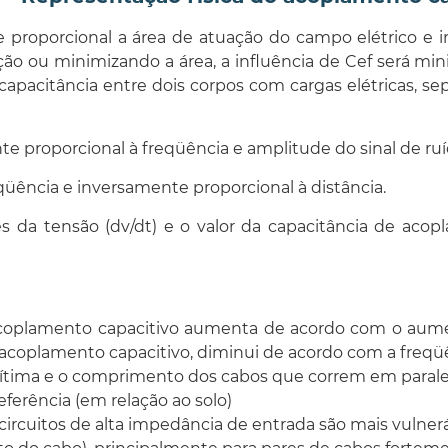
e proporcional a área de atuação do campo elétrico e 
ação ou minimizando a área, a influência de Cef será 
e capacitância entre dois corpos com cargas elétricas,
e proporcional à freqüência e amplitude do sinal de ruí
eqüência e inversamente proporcional à distância.
s da tensão (dv/dt) e o valor da capacitância de acop
 acoplamento capacitivo aumenta de acordo com o aumen
coplamento capacitivo, diminui de acordo com a freqüênci
 vítima e o comprimento dos cabos que correm em parale
eferência (em relação ao solo)
circuitos de alta impedância de entrada são mais vulnerá