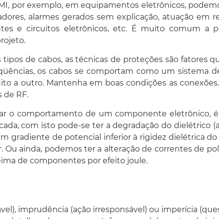
I, por exemplo, em equipamentos eletrônicos, podemos
ores, alarmes gerados sem explicação, atuação em r
s e circuitos eletrônicos, etc. É muito comum a 
rojeto.
s tipos de cabos, as técnicas de proteções são fatores
eqüências, os cabos se comportam como um sistema de
cuito a outro. Mantenha em boas condições as conexõe
s de RF.
ar o comportamento de um componente eletrônico, é u
da, com isto pode-se ter a degradação do dielétrico (a
m gradiente de potencial inferior à rigidez dielétrica
 Ou ainda, podemos ter a alteração de correntes de pol
ima de componentes por efeito joule.
el), imprudência (ação irresponsável) ou imperícia (que