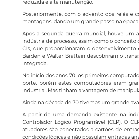
reduzida e alta manutenção.
Posteriormente, com o advento dos relés e co
montagens, dando um grande passo na época. A 
Após a segunda guerra mundial, houve um a
indústria de processo, assim como o conceito 
CIs, que proporcionaram o desenvolvimento 
Barden e Walter Brattain descobriram o tran
integrada.
No início dos anos 70, os primeiros computa
porte, porém estes computadores eram grand
industrial. Mas tinham a vantagem de manipular 
Ainda na década de 70 tivemos um grande av
A partir de uma demanda existente na indús
Controlador Lógico Programável (CLP). O CL
atuadores são conectados a cartões de entr
condições lógicas e não possuíam entradas ana