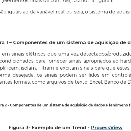
elementos finais de controle), como na figura 1.
 iguais ao da variável real, ou seja, o sistema de aquis
ra 1 – Componentes de um sistema de aquisição de 
em sinais elétricos que uma vez detectados/produzido
ndicionados para fornecer sinais apropriados ao hard
ficam, isolam, filtram e excitam sinais para que estes
orma desejada, os sinais podem ser lidos em contr
entes formas, como arquivos de texto, Excel, Banco de D
ra 2 - Componentes de um sistema de aquisição de dados e fenômeno f
Figura 3- Exemplo de um Trend -
ProcessView