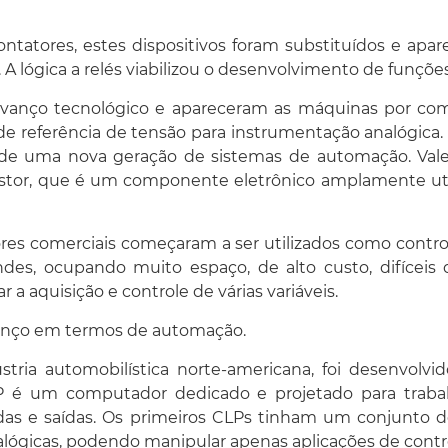
ntatores, estes dispositivos foram substituídos e apa
lógica a relés viabilizou o desenvolvimento de funções
vanço tecnológico e apareceram as máquinas por com
de referência de tensão para instrumentação analógica. 
de uma nova geração de sistemas de automação. Vale 
sistor, que é um componente eletrônico amplamente ut
dores comerciais começaram a ser utilizados como cont
es, ocupando muito espaço, de alto custo, difíceis
a aquisição e controle de várias variáveis.
anço em termos de automação.
tria automobilística norte-americana, foi desenvolvi
P é um computador dedicado e projetado para trabal
adas e saídas. Os primeiros CLPs tinham um conjunto 
lógicas, podendo manipular apenas aplicações de contro