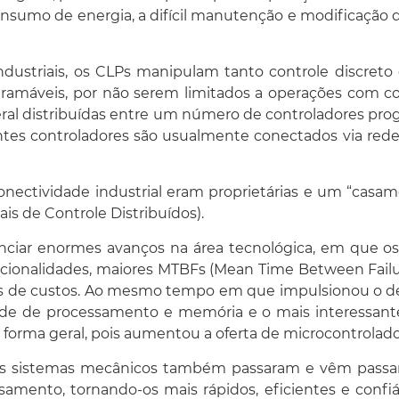
 consumo de energia, a difícil manutenção e modificaçã
dustriais, os CLPs manipulam tanto controle discreto 
máveis, por não serem limitados a operações com cond
eral distribuídas entre um número de controladores pro
tes controladores são usualmente conectados via rede 
ectividade industrial eram proprietárias e um “casame
s de Controle Distribuídos).
ar enormes avanços na área tecnológica, em que os c
uncionalidades, maiores MTBFs (Mean Time Between Fail
es de custos. Ao mesmo tempo em que impulsionou o d
dade de processamento e memória e o mais interessant
orma geral, pois aumentou a oferta de microcontroladore
, os sistemas mecânicos também passaram e vêm passa
amento, tornando-os mais rápidos, eficientes e conf