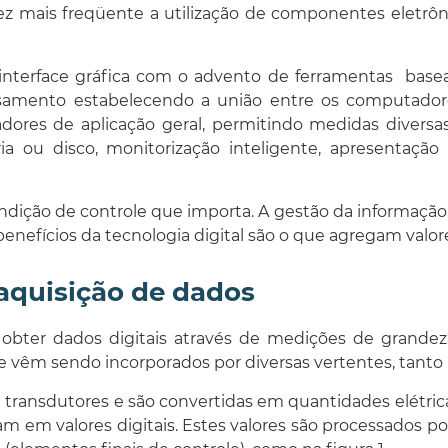
ez mais freqüente a utilização de componentes eletrôn
interface gráfica com o advento de ferramentas base
samento estabelecendo a união entre os computadore
res de aplicação geral, permitindo medidas diversas
u disco, monitorização inteligente, apresentação g
dição de controle que importa. A gestão da informação, 
enefícios da tecnologia digital são o que agregam valore
aquisição de dados
obter dados digitais através de medições de grandezas
e vêm sendo incorporados por diversas vertentes, tanto i
u transdutores e são convertidas em quantidades elétric
m em valores digitais. Estes valores são processados p