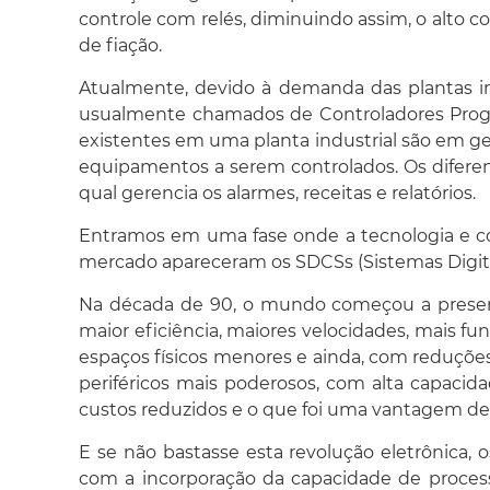
controle com relés, diminuindo assim, o alto
de fiação.
Atualmente, devido à demanda das plantas in
usualmente chamados de Controladores Progra
existentes em uma planta industrial são em g
equipamentos a serem controlados. Os diferen
qual gerencia os alarmes, receitas e relatórios.
Entramos em uma fase onde a tecnologia e con
mercado apareceram os SDCSs (Sistemas Digitai
Na década de 90, o mundo começou a presenci
maior eficiência, maiores velocidades, mais f
espaços físicos menores e ainda, com reduçõ
periféricos mais poderosos, com alta capaci
custos reduzidos e o que foi uma vantagem de f
E se não bastasse esta revolução eletrônica
com a incorporação da capacidade de process