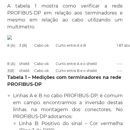
A tabela 1 mostra como verificar a rede
PROFIBUS-DP em relação aos terminadores e
mesmo em relação ao cabo utilizando um
multímetro.
8 (A)
3 (B)
Cabo ok
Curto entre A e B
1 BT ati
8 (A)
shield
Cabo ok
Curto entre A e o shield
----
3(B)
shield
Cabo ok
Curto entre B e o shield
----
Tabela 1 – Medições com terminadores na rede
PROFIBUS-DP
Linhas A e B no cabo PROFIBUS-DP: é comum
em campo encontrarmos a inversão destas
linhas na montagem dos conectores. No
PROFIBUS-DP adotamos:
Linha B: Positivo do sinal – Cor vermelha