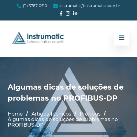
(11) 3787-0910
instrumatic@instrumatic.com.br
Algumas dicas de soluções de
problemas no PROFIBUS-DP
Home
Artigos Técnicos
Profibus
Algumas dicas de soluções de problemas no
PROFIBUS-DP