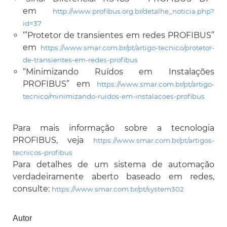
em
http://www.profibus.org.br/detalhe_noticia.php?
id=37
‘”Protetor de transientes em redes PROFIBUS”
em
https://www.smar.com.br/pt/artigo-tecnico/protetor-
de-transientes-em-redes-profibus
“Minimizando Ruídos em Instalações
PROFIBUS” em
https://www.smar.com.br/pt/artigo-
tecnico/minimizando-ruidos-em-instalacoes-profibus
Para mais informação sobre a tecnologia
PROFIBUS, veja
https://www.smar.com.br/pt/artigos-
tecnicos-profibus
Para detalhes de um sistema de automação
verdadeiramente aberto baseado em redes,
consulte:
https://www.smar.com.br/pt/system302
Autor